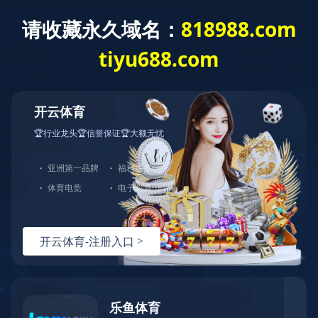
开云(中国)官方
关于我们
公司简介
股东构成
资质荣誉
领导团队
联系我们
新闻中心
业务介绍
投资与资产管理
金融服务