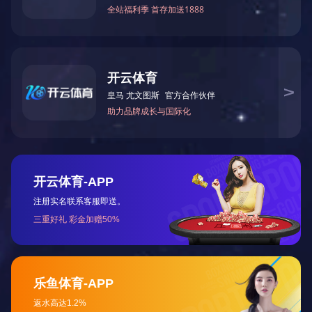
电话：0898-68582191
全面建成小康
传真：0898-68511619
地址：海南省海口市滨海大
一次十分重要
道81号南洋大厦23层
义、毛泽东思
时代中国特色
结了过去5年
我国社会主要
发展之间的矛
确立了习近平
发展中国特色
建设社会主义
事业和党的建
八届中央委员