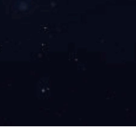
党的十八大以
与时俱进、求
条件和实践要
人类社会发展
了习近平新时
想，是对马克
科学发展观的
验和集体智慧
全国人民为实
展。习近平新
时代坚持和发
义这个重大时