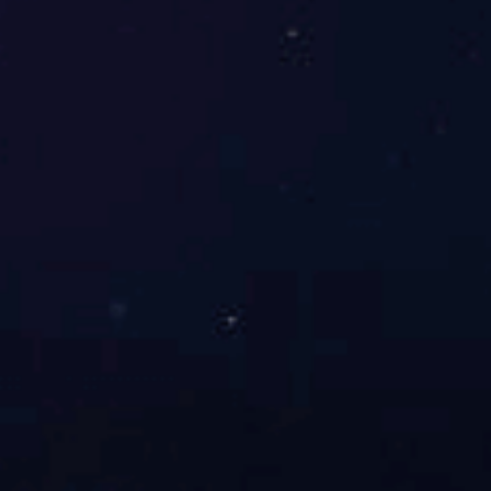
确回答了我们
么样的历史使
使命，就是为
国共产党人不
理论和实践的
加自觉地增强
始终沿着正确
斗目标，要举
康社会是党和
的历史起点上
兴的中国梦不
2.深刻领会