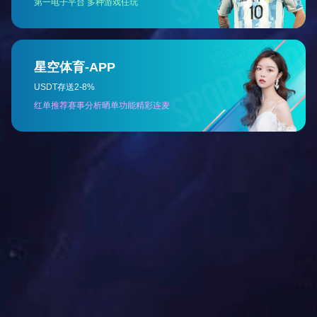
更好发挥规范
党的十九届一
体，一批经验
出中国特色社
认真学习宣传
色社会主义事
人民更加紧密
主义伟大旗帜
现代化建设、
决胜全面建成