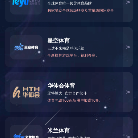
房地产开发与酒店经营
党建工作
主题教育
清廉国企
二十大专栏
教育培训
党建活动
党章党规
资产专区
资产推介
资产公告
处置公告
公告栏
中介选聘
除患大行动